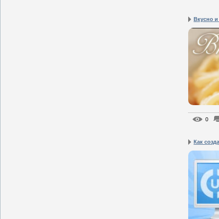
Вкусно и
0
Как созда