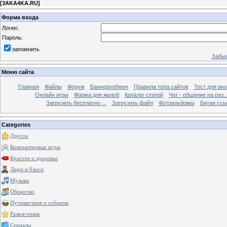
[
3AKA4KA.RU
]
Форма входа
Логин:
Пароль:
запомнить
Забыл
Меню сайта
Главная
Файлы
Форум
Баннерообмен
Правила топа сайтов
Тест для вкон
Онлайн игры
Форма для жалоб
Каталог статей
Чат - общение на раз..
Загрузить бесплатно ...
Загрузить файл
Фотоальбомы
Битая ссы
Categories
Другое
Компьютерные игры
Красота и здоровье
Люди и блоги
Музыка
Общество
Путешествия и события
Развлечения
Сериалы