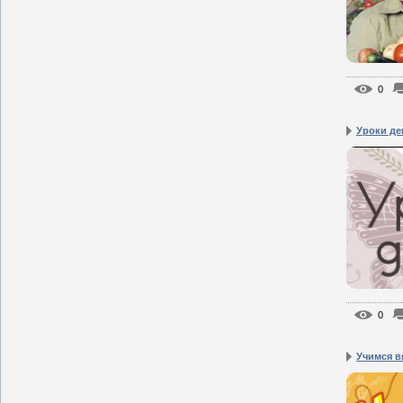
0
Уроки де
0
Учимся вя