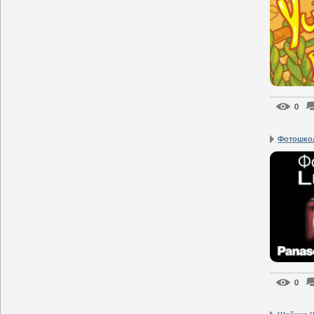
0
Фотошко
0