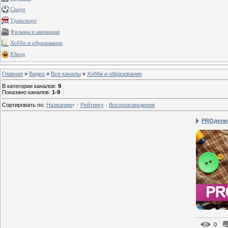
Спорт
Транспорт
Фильмы и анимация
Хобби и образование
Юмор
Главная
»
Видео
»
Все каналы
»
Хобби и образование
В категории каналов
:
9
Показано каналов
:
1-9
Сортировать по
:
Названию
↑
·
Рейтингу
·
Воспроизведения
PROделк
0