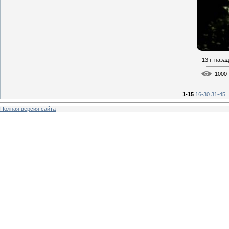
13 г. назад
1000
1-15
16-30
31-45
.
Полная версия сайта