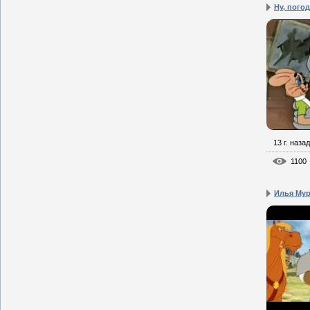
Ну, пого
13 г. назад
1100
Илья Мур