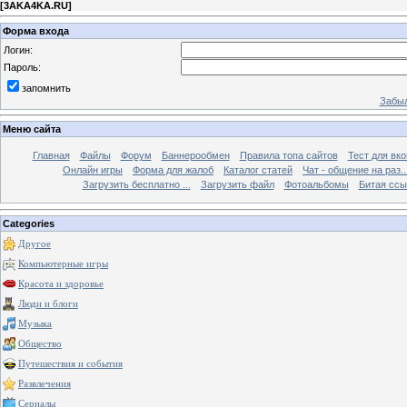
[
3AKA4KA.RU
]
Форма входа
Логин:
Пароль:
запомнить
Забыл
Меню сайта
Главная
Файлы
Форум
Баннерообмен
Правила топа сайтов
Тест для вкон
Онлайн игры
Форма для жалоб
Каталог статей
Чат - общение на раз..
Загрузить бесплатно ...
Загрузить файл
Фотоальбомы
Битая ссы
Categories
Другое
Компьютерные игры
Красота и здоровье
Люди и блоги
Музыка
Общество
Путешествия и события
Развлечения
Сериалы