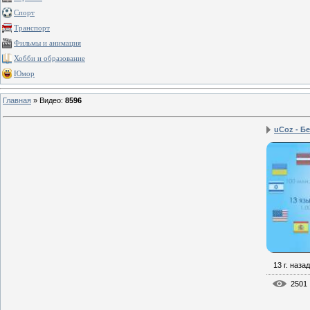
Спорт
Транспорт
Фильмы и анимация
Хобби и образование
Юмор
Главная
»
Видео
:
8596
uCoz - Бе
13 г. назад
2501