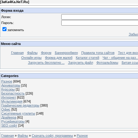
[
3aKa4Ka.NeT.Ru
]
Форма входа
Логин:
Пароль:
запомнить
Забыл
Меню сайта
Главная
Файлы
Форум
Баннерообмен
Правила топа сайтов
Тест для вкон
Онлайн игры
Форма для жалоб
Каталог статей
Чат - общение на раз..
Загрузить бесплатно ...
Загрузить файл
Фотоальбомы
Битая ссы
Categories
Разное
[694]
Архиваторы
[15]
Курсоры
[1]
Безопастность
[226]
Интернет
[622]
Мультимедия
[674]
Графические редакторы
[380]
Офис
[52]
Сиситемные утилиты
[148]
Драйвера
[61]
Русификаторы
[4]
SEO софт
[14]
Главная
»
Файлы
»
Скачать софт, программы
»
Разное