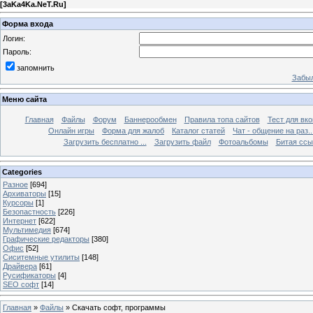
[
3aKa4Ka.NeT.Ru
]
Форма входа
Логин:
Пароль:
запомнить
Забыл
Меню сайта
Главная
Файлы
Форум
Баннерообмен
Правила топа сайтов
Тест для вкон
Онлайн игры
Форма для жалоб
Каталог статей
Чат - общение на раз..
Загрузить бесплатно ...
Загрузить файл
Фотоальбомы
Битая ссы
Categories
Разное
[694]
Архиваторы
[15]
Курсоры
[1]
Безопастность
[226]
Интернет
[622]
Мультимедия
[674]
Графические редакторы
[380]
Офис
[52]
Сиситемные утилиты
[148]
Драйвера
[61]
Русификаторы
[4]
SEO софт
[14]
Главная
»
Файлы
» Скачать софт, программы