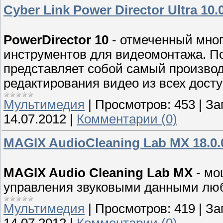
Cyber Link Power Director Ultra 10.0
PowerDirector 10
- отмеченный мно
инструментов для видеомонтажа. По
представляет собой самый произво
редактирования видео из всех дост
Мультимедия
|
Просмотров:
453
|
За
14.07.2012
|
Комментарии (0)
MAGIX AudioCleaning Lab MX 18.0.0
MAGIX Audio Cleaning Lab MX
- мо
управления звуковыми данными люб
Мультимедия
|
Просмотров:
419
|
За
14.07.2012
|
Комментарии (0)