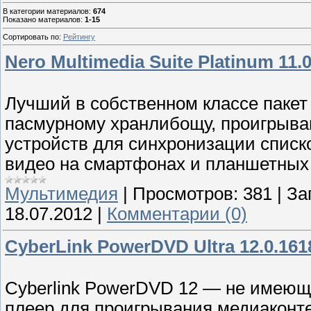
В категории материалов
:
674
Показано материалов
:
1-15
Сортировать по
:
Рейтингу
Nero Multimedia Suite Platinum 11.
Лучший в собственном классе пакет 
пасмурному хранлибощу, проигрыван
устройств для синхронизации списк
видео на смартфонах и планшетных
Мультимедия
|
Просмотров:
381
|
За
18.07.2012
|
Комментарии (0)
CyberLink PowerDVD Ultra 12.0.1618
Cyberlink PowerDVD 12 — не имеющ
плеер для проигрывания медиаконт