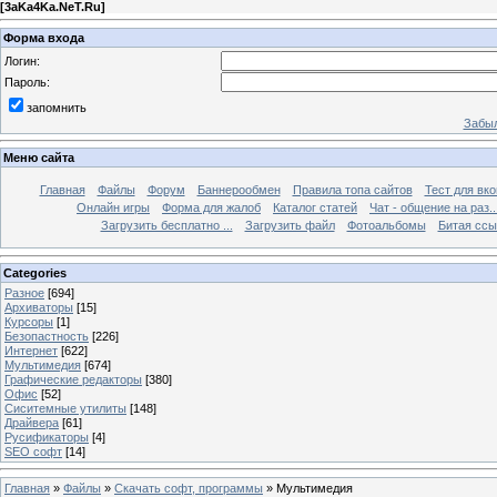
[
3aKa4Ka.NeT.Ru
]
Форма входа
Логин:
Пароль:
запомнить
Забыл
Меню сайта
Главная
Файлы
Форум
Баннерообмен
Правила топа сайтов
Тест для вкон
Онлайн игры
Форма для жалоб
Каталог статей
Чат - общение на раз..
Загрузить бесплатно ...
Загрузить файл
Фотоальбомы
Битая ссы
Categories
Разное
[694]
Архиваторы
[15]
Курсоры
[1]
Безопастность
[226]
Интернет
[622]
Мультимедия
[674]
Графические редакторы
[380]
Офис
[52]
Сиситемные утилиты
[148]
Драйвера
[61]
Русификаторы
[4]
SEO софт
[14]
Главная
»
Файлы
»
Скачать софт, программы
» Мультимедия