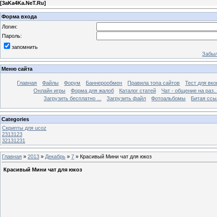
[
3aKa4Ka.NeT.Ru
]
Форма входа
Логин:
Пароль:
запомнить
Забыл
Меню сайта
Главная
Файлы
Форум
Баннерообмен
Правила топа сайтов
Тест для вкон
Онлайн игры
Форма для жалоб
Каталог статей
Чат - общение на раз..
Загрузить бесплатно ...
Загрузить файл
Фотоальбомы
Битая ссы
Categories
Cкрипты для ucoz
2313123
32131231
Главная
»
2013
»
Декабрь
»
7
» Красивый Мини чат для юкоз
Красивый Мини чат для юкоз