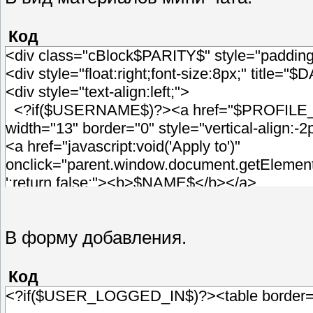
Код
<div class="cBlock$PARITY$" style="paddin
<div style="float:right;font-size:8px;" titl
<div style="text-align:left;">
<?if($USERNAME$)?><a href="$PROFILE_URL$"
width="13" border="0" style="vertical-align:
<a href="javascript:void('Apply to')"
onclick="parent.window.document.getElement
';return false;"><b>$NAME$</b></a>
<?if($EMAIL$)?> <a href="$EMAIL_JS$" title
>
В форму добавления.
<?if($SITE$)?> <a rel="nofollow" href="$SI
src="http://s21.ucoz.net/t/901/h.gif"></a><?
</div>
Код
<div class="cMessage" style="text-align:l
<?if($USER_LOGGED_IN$)?><table border="0
<?if($CUSTOM1$)?><br>$STR_CUSTOM1