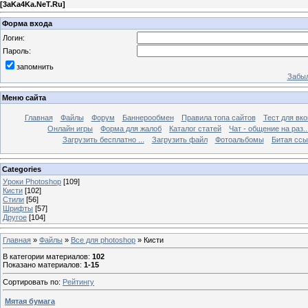
[
3aKa4Ka.NeT.Ru
]
Форма входа
Логин:
Пароль:
запомнить
Забыл
Меню сайта
Главная
Файлы
Форум
Баннерообмен
Правила топа сайтов
Тест для вкон
Онлайн игры
Форма для жалоб
Каталог статей
Чат - общение на раз..
Загрузить бесплатно ...
Загрузить файл
Фотоальбомы
Битая ссы
Categories
Уроки Photoshop
[109]
Кисти
[102]
Стили
[56]
Шрифты
[57]
Другое
[104]
Главная
»
Файлы
»
Все для photoshop
» Кисти
В категории материалов
:
102
Показано материалов
:
1-15
Сортировать по
:
Рейтингу
Мятая бумага