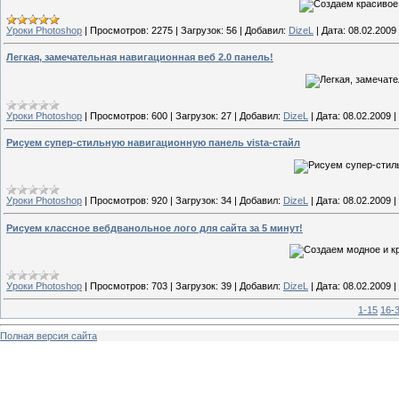
Уроки Photoshop
|
Просмотров:
2275
|
Загрузок:
56
|
Добавил:
DizeL
|
Дата:
08.02.2009
Легкая, замечательная навигационная веб 2.0 панель!
Уроки Photoshop
|
Просмотров:
600
|
Загрузок:
27
|
Добавил:
DizeL
|
Дата:
08.02.2009
|
Рисуем супер-стильную навигационную панель vista-стайл
Уроки Photoshop
|
Просмотров:
920
|
Загрузок:
34
|
Добавил:
DizeL
|
Дата:
08.02.2009
|
Рисуем классное вебдванольное лого для сайта за 5 минут!
Уроки Photoshop
|
Просмотров:
703
|
Загрузок:
39
|
Добавил:
DizeL
|
Дата:
08.02.2009
|
1-15
16-
Полная версия сайта