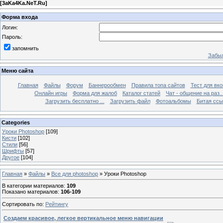
[
3aKa4Ka.NeT.Ru
]
Форма входа
Логин:
Пароль:
запомнить
Забыл
Меню сайта
Главная
Файлы
Форум
Баннерообмен
Правила топа сайтов
Тест для вкон
Онлайн игры
Форма для жалоб
Каталог статей
Чат - общение на раз..
Загрузить бесплатно ...
Загрузить файл
Фотоальбомы
Битая ссы
Categories
Уроки Photoshop
[109]
Кисти
[102]
Стили
[56]
Шрифты
[57]
Другое
[104]
Главная
»
Файлы
»
Все для photoshop
» Уроки Photoshop
В категории материалов
:
109
Показано материалов
:
106-109
Сортировать по
:
Рейтингу
Создаем красивое, легкое вертикальное меню навигации