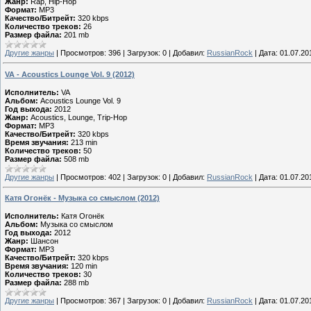
Жанр:
Rap, Hip-Hop
Формат:
MP3
Качество/Битрейт:
320 kbps
Количество треков:
26
Размер файла:
201 mb
Другие жанры
|
Просмотров:
396
|
Загрузок:
0
|
Добавил:
RussianRock
|
Дата:
01.07.20
VA - Acoustics Lounge Vol. 9 (2012)
Исполнитель:
VA
Альбом:
Acoustics Lounge Vol. 9
Год выхода:
2012
Жанр:
Acoustics, Lounge, Trip-Hop
Формат:
MP3
Качество/Битрейт:
320 kbps
Время звучания:
213 min
Количество треков:
50
Размер файла:
508 mb
Другие жанры
|
Просмотров:
402
|
Загрузок:
0
|
Добавил:
RussianRock
|
Дата:
01.07.20
Катя Огонёк - Музыка со смыслом (2012)
Исполнитель:
Катя Огонёк
Альбом:
Музыка со смыслом
Год выхода:
2012
Жанр:
Шансон
Формат:
MP3
Качество/Битрейт:
320 kbps
Время звучания:
120 min
Количество треков:
30
Размер файла:
288 mb
Другие жанры
|
Просмотров:
367
|
Загрузок:
0
|
Добавил:
RussianRock
|
Дата:
01.07.20