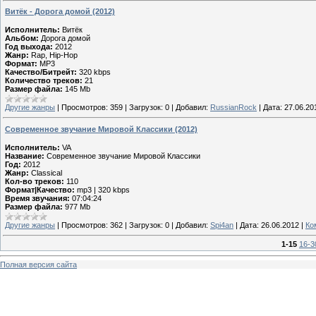
Витёк - Дорога домой (2012)
Исполнитель:
Витёк
Альбом:
Дорога домой
Год выхода:
2012
Жанр:
Rap, Hip-Hop
Формат:
MP3
Качество/Битрейт:
320 kbps
Количество треков:
21
Размер файла:
145 Mb
Другие жанры
|
Просмотров:
359
|
Загрузок:
0
|
Добавил:
RussianRock
|
Дата:
27.06.20
Современное звучание Мировой Классики (2012)
Исполнитель:
VA
Название:
Современное звучание Мировой Классики
Год:
2012
Жанр:
Classical
Кол-во треков:
110
Формат|Качество:
mp3 | 320 kbps
Время звучания:
07:04:24
Размер файла:
977 Mb
Другие жанры
|
Просмотров:
362
|
Загрузок:
0
|
Добавил:
Spi4an
|
Дата:
26.06.2012
|
Ко
1-15
16-3
Полная версия сайта