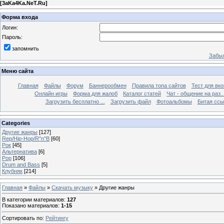
[
3aKa4Ka.NeT.Ru
]
Форма входа
Логин:
Пароль:
запомнить
Забыл
Меню сайта
Главная
Файлы
Форум
Баннерообмен
Правила топа сайтов
Тест для вкон
Онлайн игры
Форма для жалоб
Каталог статей
Чат - общение на раз..
Загрузить бесплатно ...
Загрузить файл
Фотоальбомы
Битая ссы
Categories
Другие жанры
[127]
Rep/Hip-Hop/R"n"B
[60]
Рок
[45]
Альтернатива
[6]
Pop
[106]
Drum and Bass
[5]
Клубняк
[214]
Главная
»
Файлы
»
Скачать музыку
» Другие жанры
В категории материалов
:
127
Показано материалов
:
1-15
Сортировать по
:
Рейтингу