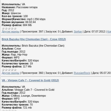
Исполнитель:
VA
Название:
Расскажи гитара
Год:
2012
Жанр:
Шансон
Кол-во треков:
100
Формат|Качество:
mp3 | 256 kbps
Время звучания:
06:02:44
Размер файла:
684 Mb
Другие жанры
|
Просмотров:
397
|
Загрузок:
0
|
Добавил:
Spi4an
|
Дата:
07.07.2012
|
Ко
Brick Bazuka (the Chemodan Clan) - Слои (2012)
Исполнитель:
Brick Bazuka (the Chemodan Clan)
Альбом:
Слои
Год выхода:
2012
Жанр:
Rap, Hip-Hop
Формат:
MP3
Качество/Битрейт:
320 kbps
Количество треков:
19
Размер файла:
117 Mb
Другие жанры
|
Просмотров:
360
|
Загрузок:
0
|
Добавил:
RussianRock
|
Дата:
05.07.20
VA - Vintage Cafe 7 - Covered In Gold (2012)
Исполнитель:
VA
Альбом:
Vintage Cafe 7 - Covered In Gold
Год выхода:
2012
Жанр:
Chillout, Lounge, Downtempo
Формат:
MP3
Качество/Битрейт:
320 kbps
Количество треков:
70
Размер файла:
721 mb