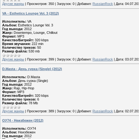
Другие жанры
|
Просмотров:
350
|
Загрузок:
0
|
Добавил:
RussianRock
|
Дата:
04.07.20
VA - Esthetics Lounge Vol. 3 (2012)
Исполнитель:
VA
Альбом:
Esthetics Lounge Vol. 3
Год выхода:
2012
Жанр:
Downtempo, Lounge, Chillout
Формат:
MP3
Качество/Битрейт:
320 kbps
Время звучания:
222 min
Количество треков:
50
Размер файла:
530 mb
Другие жанры
|
Просмотров:
399
|
Загрузок:
0
|
Добавил:
RussianRock
|
Дата:
03.07.20
D.Masta - День сурка (Single) (2012)
Исполнитель:
D.Masta
Альбом:
День сурка (Single)
Год выхода:
2012
Жанр:
Rap, Hip-Hop
Формат:
MP3
Качество/Битрейт:
320 kbps
Количество треков:
6
Размер файла:
78 Mb
Другие жанры
|
Просмотров:
389
|
Загрузок:
0
|
Добавил:
RussianRock
|
Дата:
02.07.20
ОУ74 - Неизбежен (2012)
Исполнитель:
ОУ74
Альбом:
Неизбежен
Год выхода:
2012