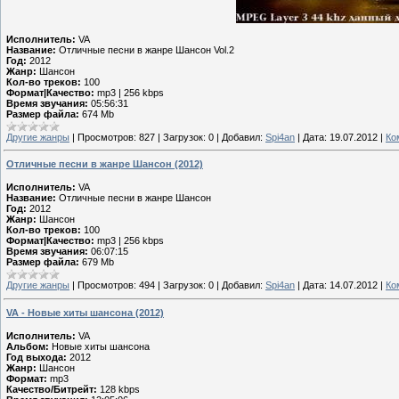
Исполнитель:
VA
Название:
Отличные песни в жанре Шансон Vol.2
Год:
2012
Жанр:
Шансон
Кол-во треков:
100
Формат|Качество:
mp3 | 256 kbps
Время звучания:
05:56:31
Размер файла:
674 Mb
Другие жанры
|
Просмотров:
827
|
Загрузок:
0
|
Добавил:
Spi4an
|
Дата:
19.07.2012
|
Ко
Отличные песни в жанре Шансон (2012)
Исполнитель:
VA
Название:
Отличные песни в жанре Шансон
Год:
2012
Жанр:
Шансон
Кол-во треков:
100
Формат|Качество:
mp3 | 256 kbps
Время звучания:
06:07:15
Размер файла:
679 Mb
Другие жанры
|
Просмотров:
494
|
Загрузок:
0
|
Добавил:
Spi4an
|
Дата:
14.07.2012
|
Ко
VA - Новые хиты шансона (2012)
Исполнитель:
VA
Альбом:
Новые хиты шансона
Год выхода:
2012
Жанр:
Шансон
Формат:
mp3
Качество/Битрейт:
128 kbps