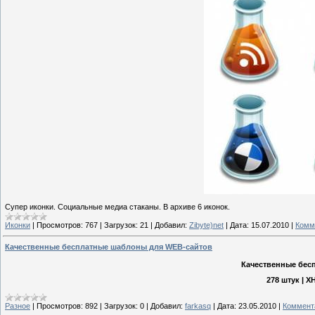
Супер иконки. Социальные медиа стаканы. В архиве 6 иконок.
Иконки
|
Просмотров:
767
|
Загрузок:
21
|
Добавил:
Zibyte)net
|
Дата:
15.07.2010
|
Комм
Качественные бесплатные шаблоны для WEB-сайтов
Качественные бес
278 штук | X
Разное
|
Просмотров:
892
|
Загрузок:
0
|
Добавил:
farkasq
|
Дата:
23.05.2010
|
Коммента