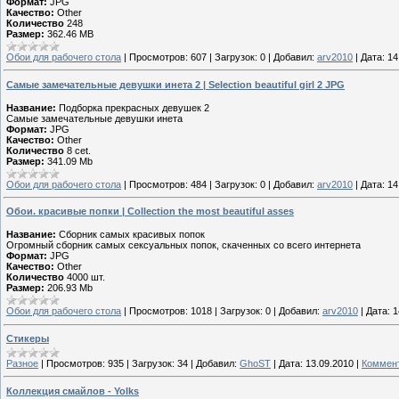
Формат:
JPG
Качество:
Other
Количество
248
Размер:
362.46 MB
Обои для рабочего стола
|
Просмотров:
607
|
Загрузок:
0
|
Добавил:
arv2010
|
Дата:
14
Самые замечательные девушки инета 2 | Selection beautiful girl 2 JPG
Название:
Подборка прекрасных девушек 2
Самые замечательные девушки инета
Формат:
JPG
Качество:
Other
Количество
8 cet.
Размер:
341.09 Mb
Обои для рабочего стола
|
Просмотров:
484
|
Загрузок:
0
|
Добавил:
arv2010
|
Дата:
14
Обои. красивые попки | Collection the most beautiful asses
Название:
Сборник самых красивых попок
Огромный сборник самых сексуальных попок, скаченных со всего интернета
Формат:
JPG
Качество:
Other
Количество
4000 шт.
Размер:
206.93 Mb
Обои для рабочего стола
|
Просмотров:
1018
|
Загрузок:
0
|
Добавил:
arv2010
|
Дата:
1
Стикеры
Разное
|
Просмотров:
935
|
Загрузок:
34
|
Добавил:
GhoST
|
Дата:
13.09.2010
|
Коммент
Коллекция смайлов - Yolks