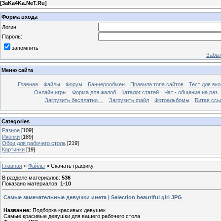
[
3aKa4Ka.NeT.Ru
]
Форма входа
Логин:
Пароль:
запомнить
Забыл
Меню сайта
Главная
Файлы
Форум
Баннерообмен
Правила топа сайтов
Тест для вкон
Онлайн игры
Форма для жалоб
Каталог статей
Чат - общение на раз..
Загрузить бесплатно ...
Загрузить файл
Фотоальбомы
Битая ссы
Categories
Разное
[109]
Иконки
[189]
Обои для рабочего стола
[219]
Картинки
[19]
Главная
»
Файлы
» Скачать графику
В разделе материалов
:
536
Показано материалов
:
1-10
Самые замечательные девушки инета | Selection beautiful girl JPG
Название:
Подборка красивых девушек
Самые красивые девушки для вашего рабочего стола