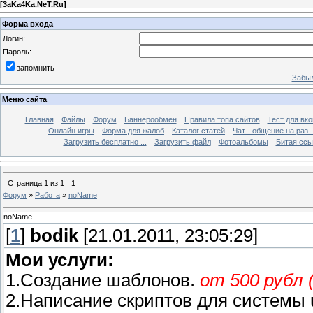
[
3aKa4Ka.NeT.Ru
]
Форма входа
Логин:
Пароль:
запомнить
Забыл
Меню сайта
Главная
Файлы
Форум
Баннерообмен
Правила топа сайтов
Тест для вкон
Онлайн игры
Форма для жалоб
Каталог статей
Чат - общение на раз..
Загрузить бесплатно ...
Загрузить файл
Фотоальбомы
Битая ссы
Страница
1
из
1
1
Форум
»
Работа
»
noName
noName
[
1
]
bodik
[21.01.2011, 23:05:29]
Мои услуги:
1.Создание шаблонов.
от 500 рубл 
2.Написание скриптов для системы