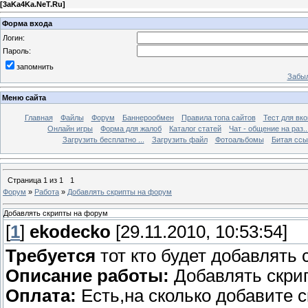
[
3aKa4Ka.NeT.Ru
]
Форма входа
Логин:
Пароль:
запомнить
Забыл
Меню сайта
Главная
Файлы
Форум
Баннерообмен
Правила топа сайтов
Тест для вкон
Онлайн игры
Форма для жалоб
Каталог статей
Чат - общение на раз..
Загрузить бесплатно ...
Загрузить файл
Фотоальбомы
Битая ссы
Страница
1
из
1
1
Форум
»
Работа
»
Добавлять скрипты на форум
Добавлять скрипты на форум
[
1
]
ekodecko
[29.11.2010, 10:53:54]
Требуется
тот кто будет добавлять
Описание работы:
Добавлять скри
Оплата:
Есть,на сколько добавите 