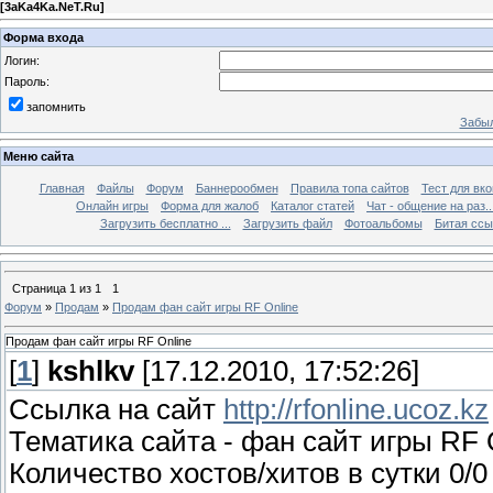
[
3aKa4Ka.NeT.Ru
]
Форма входа
Логин:
Пароль:
запомнить
Забыл
Меню сайта
Главная
Файлы
Форум
Баннерообмен
Правила топа сайтов
Тест для вкон
Онлайн игры
Форма для жалоб
Каталог статей
Чат - общение на раз..
Загрузить бесплатно ...
Загрузить файл
Фотоальбомы
Битая ссы
Страница
1
из
1
1
Форум
»
Продам
»
Продам фан сайт игры RF Online
Продам фан сайт игры RF Online
[
1
]
kshlkv
[17.12.2010, 17:52:26]
Ссылка на сайт
http://rfonline.ucoz.kz
Тематика сайта - фан сайт игры RF 
Количество хостов/хитов в сутки 0/0