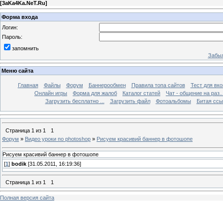
[
3aKa4Ka.NeT.Ru
]
Форма входа
Логин:
Пароль:
запомнить
Забыл
Меню сайта
Главная
Файлы
Форум
Баннерообмен
Правила топа сайтов
Тест для вкон
Онлайн игры
Форма для жалоб
Каталог статей
Чат - общение на раз..
Загрузить бесплатно ...
Загрузить файл
Фотоальбомы
Битая ссы
Страница
1
из
1
1
Форум
»
Видео уроки по photoshop
»
Рисуем красивий баннер в фотошопе
Рисуем красивий баннер в фотошопе
[
1
]
bodik
[31.05.2011, 16:19:36]
Страница
1
из
1
1
Полная версия сайта