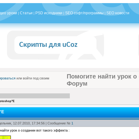
део уроки
Статьи
PSD исходники
SEO софт/программы
SEO новости
|
|
|
|
Скрипты для uCoz
Помогите найти урок о
ироваться
или войти под своим
Форум
hotoshop"Е
"Е
ельник, 12.07.2010, 17:34:56 | Сообщение №
1
айти урок о создании вот такого эффекта :