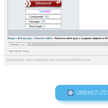
Сообщений:
761
Награды:
173
Репутация:
2
Форум
»
Веб мастеру
»
Помогите найти
»
Помогите найти урок о создании эффекта в P
1
Страница
1
из
1
Обсуждение темы на форуме веб мастеров 3aKa4Ka.at.ua
©
3aka4ka.at.ua
2008 - 2026г.
материала не несет и убытки 