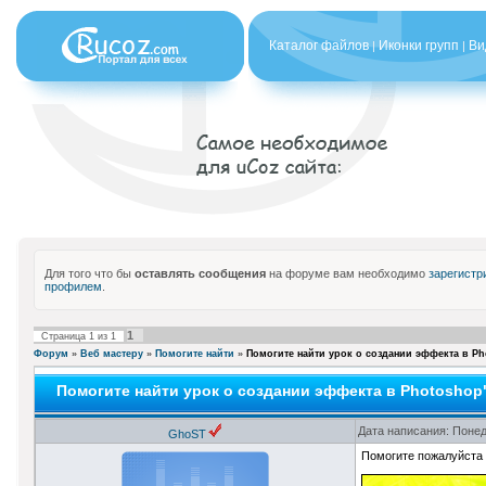
Каталог файлов
Иконки групп
Ви
|
|
Для того что бы
оставлять сообщения
на форуме вам необходимо
зарегистр
профилем
.
1
Страница
1
из
1
Форум
»
Веб мастеру
»
Помогите найти
»
Помогите найти урок о создании эффекта в P
Помогите найти урок о создании эффекта в Photoshop
Дата написания: Понед
GhoST
Помогите пожалуйста н