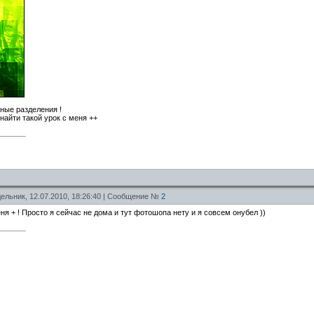
ные разделения !
найти такой урок с меня ++
ельник, 12.07.2010, 18:26:40 | Сообщение №
2
ня + ! Просто я сейчас не дома и тут фотошопа нету и я совсем онубел ))