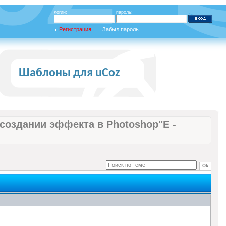
логин:
пароль:
Регистрация
Забыл пароль
Шаблоны для uCoz
 создании эффекта в Photoshop"Е -