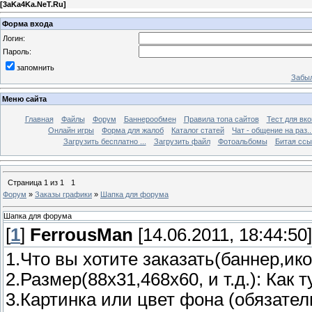
[
3aKa4Ka.NeT.Ru
]
Форма входа
Логин:
Пароль:
запомнить
Забыл
Меню сайта
Главная
Файлы
Форум
Баннерообмен
Правила топа сайтов
Тест для вкон
Онлайн игры
Форма для жалоб
Каталог статей
Чат - общение на раз..
Загрузить бесплатно ...
Загрузить файл
Фотоальбомы
Битая ссы
Страница
1
из
1
1
Форум
»
Заказы графики
»
Шапка для форума
Шапка для форума
[
1
]
FerrousMan
[14.06.2011, 18:44:50]
1.Что вы хотите заказать(баннер,икон
2.Размер(88x31,468x60, и т.д.): Как 
3.Картинка или цвет фона (обязател