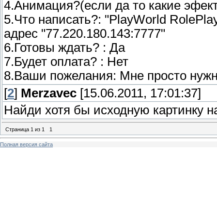
4.Анимация?(если да то какие эфек
5.Что написать?: "PlayWorld RolePla
адрес "77.220.180.143:7777"
6.Готовы ждать? : Да
7.Будет оплата? : Нет
8.Ваши пожелания: Мне просто нужн
[
2
]
Merzavec
[15.06.2011, 17:01:37]
Найди хотя бы исходную картинку н
Страница
1
из
1
1
Полная версия сайта