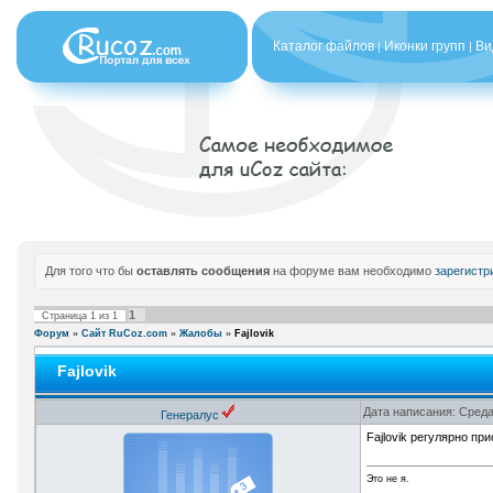
Каталог файлов
Иконки групп
Ви
|
|
Для того что бы
оставлять сообщения
на форуме вам необходимо
зарегистр
1
Страница
1
из
1
Форум
»
Сайт RuCoz.com
»
Жалобы
»
Fajlovik
Fajlovik
Дата написания: Среда
Генералус
Fajlovik регулярно пр
Это не я.