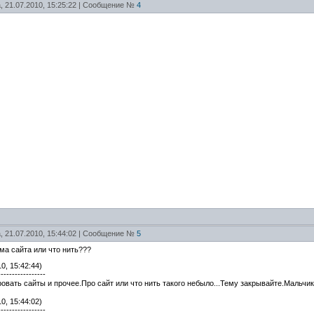
, 21.07.2010, 15:25:22 | Сообщение №
4
, 21.07.2010, 15:44:02 | Сообщение №
5
ма сайта или что нить???
0, 15:42:44)
-----------------
овать сайты и прочее.Про сайт или что нить такого небыло...Тему закрывайте.Мальчик
0, 15:44:02)
-----------------