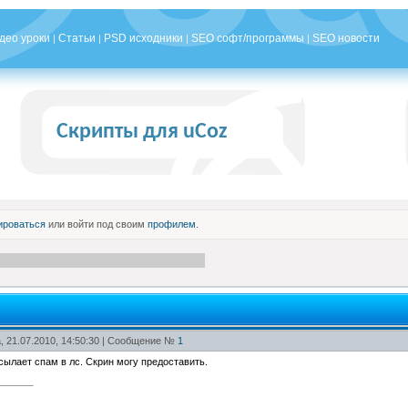
део уроки
Статьи
PSD исходники
SEO софт/программы
SEO новости
|
|
|
|
Скрипты для uCoz
ироваться
или войти под своим
профилем
.
, 21.07.2010, 14:50:30 | Сообщение №
1
исылает спам в лс. Скрин могу предоставить.