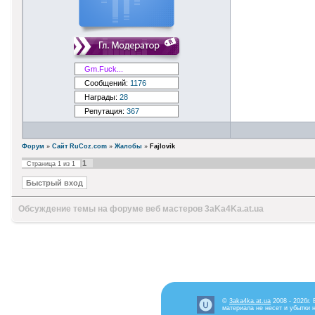
Gm.Fuck...
Сообщений:
1176
Награды:
28
Репутация:
367
Форум
»
Сайт RuCoz.com
»
Жалобы
»
Fajlovik
1
Страница
1
из
1
Обсуждение темы на форуме веб мастеров 3aKa4Ka.at.ua
©
3aka4ka.at.ua
2008 - 2026г.
материала не несет и убытки 