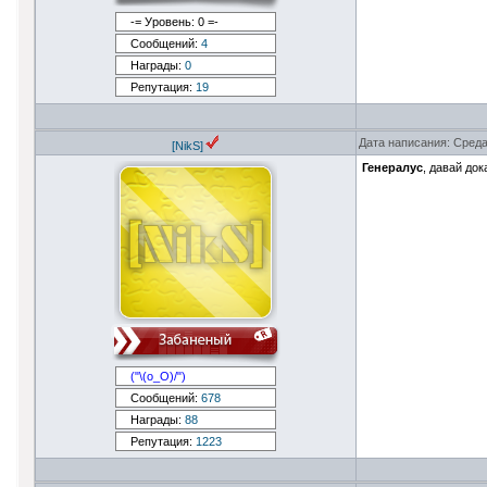
-= Уровень: 0 =-
Сообщений:
4
Награды:
0
Репутация:
19
Дата написания: Среда
[NikS]
Генералус
, давай до
("\(о_О)/")
Сообщений:
678
Награды:
88
Репутация:
1223