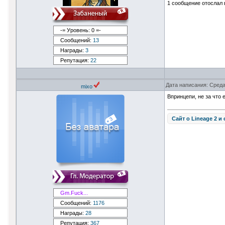
1 сообщение отослал 
-= Уровень: 0 =-
Сообщений:
13
Награды:
3
Репутация:
22
Дата написания: Среда
mixo
Впринцепи, не за что 
Сайт о Lineage 2 и
Gm.Fuck...
Сообщений:
1176
Награды:
28
Репутация:
367