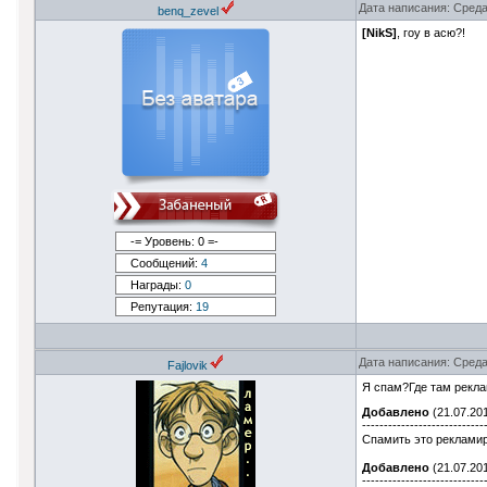
Дата написания: Среда
benq_zevel
[NikS]
, гоу в асю?!
-= Уровень: 0 =-
Сообщений:
4
Награды:
0
Репутация:
19
Дата написания: Среда
Fajlovik
Я спам?Где там рекла
Добавлено
(21.07.201
----------------------------
Спамить это рекламир
Добавлено
(21.07.201
----------------------------