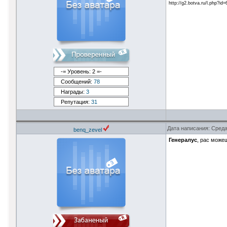
http://g2.botva.ru/l.php?id
-= Уровень: 2 =-
Сообщений:
78
Награды:
3
Репутация:
31
Дата написания: Среда
benq_zevel
Генералус
, рас може