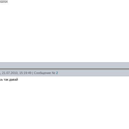
=611014
, 21.07.2010, 15:19:49 | Сообщение №
2
шь так давай