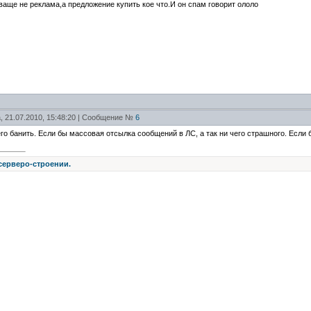
ваще не реклама,а предложение купить кое что.И он спам говорит ололо
, 21.07.2010, 15:48:20 | Сообщение №
6
его банить. Если бы массовая отсылка сообщений в ЛС, а так ни чего страшного. Если
 серверо-строении.