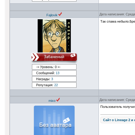
Дата написания: Среда
Fajlovik
Так спама небыло.Бре
-= Уровень: 0 =-
Сообщений:
13
Награды:
3
Репутация:
22
Дата написания: Среда
mixo
Пользователь получил
Сайт о Lineage 2 и