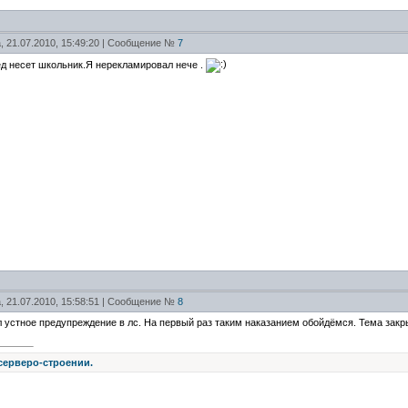
, 21.07.2010, 15:49:20 | Сообщение №
7
д несет школьник.Я нерекламировал нече .
, 21.07.2010, 15:58:51 | Сообщение №
8
 устное предупреждение в лс. На первый раз таким наказанием обойдёмся. Тема закр
 серверо-строении.