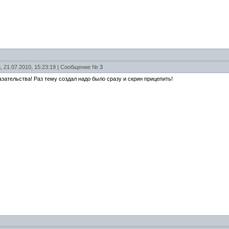
, 21.07.2010, 15:23:19 | Сообщение №
3
казательства! Раз тему создал надо было сразу и скрин прицепить!