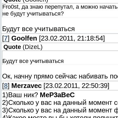
Fro0st, да знаю перепутал, а можно нача
не будут учитываться?
Будут все учитываться
[
7
]
Goolfen
[23.02.2011, 21:18:54]
Quote
(
DizeL
)
Будут все учитываться
Ок, начну прямо сейчас набивать по
[
8
]
Merzavec
[23.02.2011, 22:50:39]
1)Ваш ник?
MeP3aBeC
2)Сколько у вас на данный момент
3)Сколько у вас на данный момент
4)Какое место вы бы хотели получи