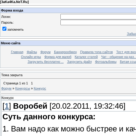
[
3aKa4Ka.NeT.Ru
]
Форма входа
Логин:
Пароль:
запомнить
Забыл
Меню сайта
Главная
Файлы
Форум
Баннерообмен
Правила топа сайтов
Тест для вкон
Онлайн игры
Форма для жалоб
Каталог статей
Чат - общение на раз..
Загрузить бесплатно ...
Загрузить файл
Фотоальбомы
Битая ссы
Тема закрыта
Страница
1
из
1
1
Форум
»
Конкурсы
»
Конкурс
Конкурс
[
1
]
Воробей
[20.02.2011, 19:32:46]
Суть данного конкурса:
1. Вам надо как можно быстрее и к