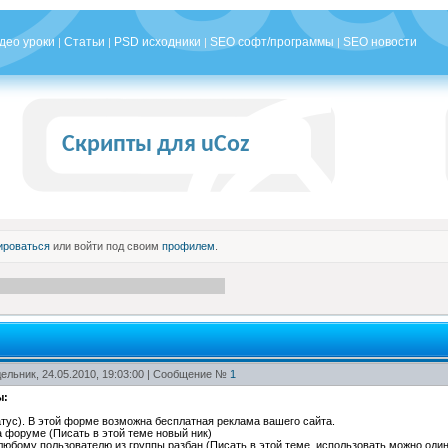
део уроки
Статьи
PSD исходники
SEO софт/программы
SEO новости
|
|
|
|
Скрипты для uCoz
ироваться
или войти под своим
профилем
.
ельник, 24.05.2010, 19:03:00 | Сообщение №
1
ы:
атус). В этой форме возможна бесплатная реклама вашего сайта.
а форуме (Писать в этой теме новый ник)
юбому пользователю из группы разбан (Писать в этой теме, использовать можно один