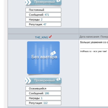
Постоянный
Сообщений:
471
Награды:
2
Репутация:
47
Дата написания: Понед
THE_KING
Больше уважения со с
trollhaus.ru - все уже там!
Освоившийся
Сообщений:
186
Награды:
1
Репутация:
112