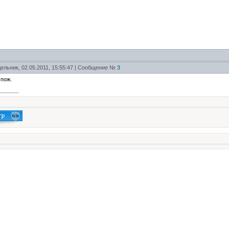
ельник, 02.05.2011, 15:55:47 | Сообщение №
3
 пож.