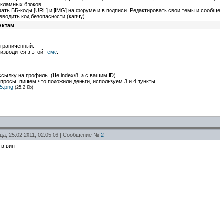
рекламных блоков
ать ББ-коды [URL] и [IMG] на форуме и в подписи. Редактировать свои темы и сообще
вводить код безопасности (капчу).
еограниченный.
оизводится в этой
теме
.
сылку на профиль. (Не index/8, а с вашим ID)
опросы, пишем что положили деньги, используем 3 и 4 пункты.
5.png
(25.2 Kb)
ца, 25.02.2011, 02:05:06 | Сообщение №
2
 в вип