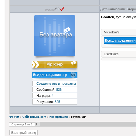
Дата написания: Вторн
VIP
kshlkv
Goolfen
, тут не обсу
MicroBar's
UserBar's
Создание игр и программ
Сообщений:
836
Награды:
4
Репутация:
325
Форум
»
Сайт RuCoz.com
»
Инофрмация
»
Группа VIP
1
Страница
1
из
1