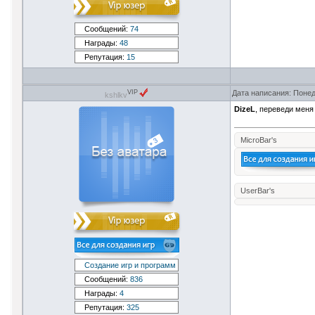
Сообщений:
74
Награды:
48
Репутация:
15
Дата написания: Понед
VIP
kshlkv
DizeL
, переведи меня
MicroBar's
UserBar's
Создание игр и программ
Сообщений:
836
Награды:
4
Репутация:
325