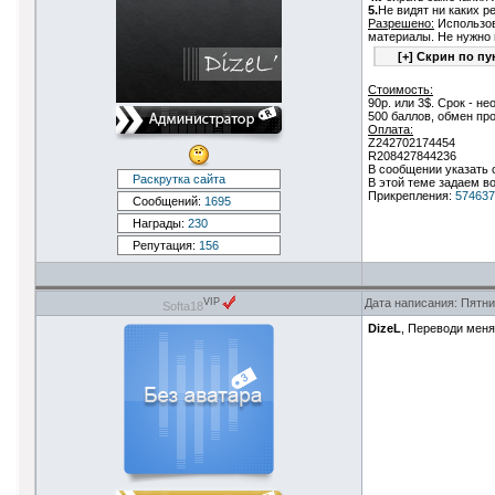
5.
Не видят ни каких 
Разрешено:
Использов
материалы. Не нужно 
Стоимость:
90р. или 3$. Срок - н
500 баллов, обмен пр
Оплата:
Z242702174454
R208427844236
В сообщении указать с
Раскрутка сайта
В этой теме задаем в
Прикрепления:
574637
Сообщений:
1695
Награды:
230
Репутация:
156
Дата написания: Пятни
VIP
Softa18
DizeL
, Переводи меня