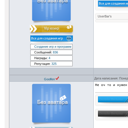
UserBar's
Создание игр и программ
Сообщений:
836
Награды:
4
Репутация:
325
Дата написания: Понед
Goolfen
Не оч то и нужен