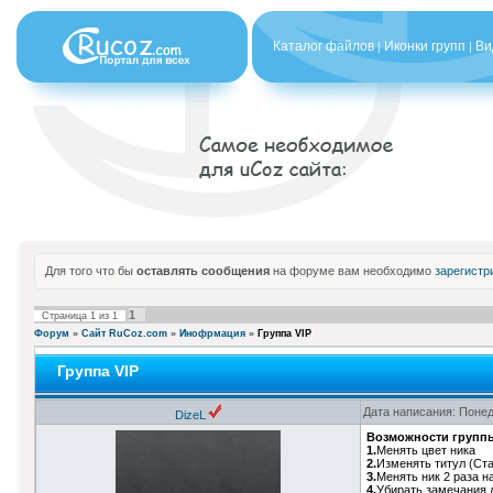
Каталог файлов
Иконки групп
Ви
|
|
Для того что бы
оставлять сообщения
на форуме вам необходимо
зарегистр
1
Страница
1
из
1
Форум
»
Сайт RuCoz.com
»
Инофрмация
»
Группа VIP
Группа VIP
Дата написания: Понед
DizeL
Возможности групп
1.
Менять цвет ника
2.
Изменять титул (Ст
3.
Менять ник 2 раза н
4.
Убирать замечания л