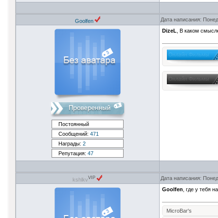
Дата написания: Понед
Goolfen
DizeL
, В каком смысл
Постоянный
Сообщений:
471
Награды:
2
Репутация:
47
Дата написания: Понед
VIP
kshlkv
Goolfen
, где у тебя 
MicroBar's