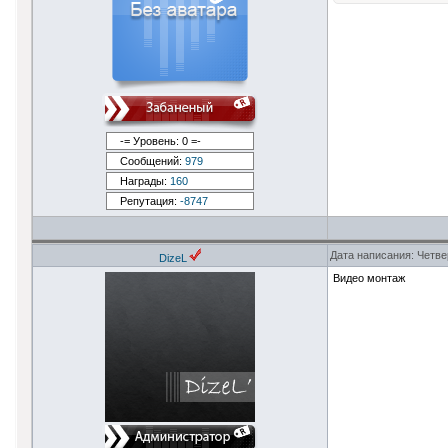
-= Уровень: 0 =-
Сообщений:
979
Награды:
160
Репутация:
-8747
Дата написания: Четве
DizeL
Видео монтаж