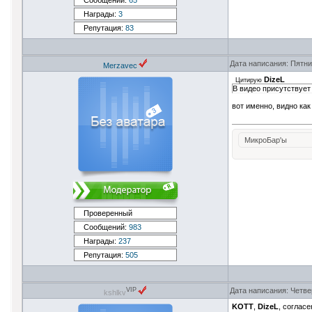
Сообщений:
65
Награды:
3
Репутация:
83
Дата написания: Пятни
Merzavec
DizeL
Цитирую
В видео присутствует
вот именно, видно как
МикроБар'ы
Проверенный
Сообщений:
983
Награды:
237
Репутация:
505
Дата написания: Четве
VIP
kshlkv
KOTT
,
DizeL
, согласе