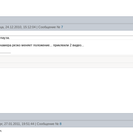
ца, 24.12.2010, 15:12:04 | Сообщение №
7
 пауза.
 камера резко меняет положение... приклеили 2 видео...
рг, 27.01.2011, 19:51:44 | Сообщение №
8
н.