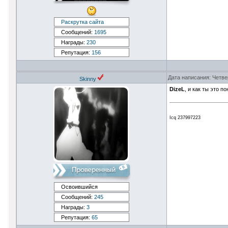
Раскрутка сайта
Сообщений:
1695
Награды:
230
Репутация:
156
Дата написания: Четве
Skinny
DizeL
, и как ты это п
Icq 237997223
Освоившийся
Сообщений:
245
Награды:
3
Репутация:
65