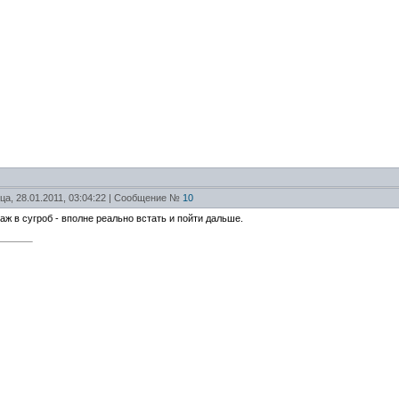
ца, 28.01.2011, 03:04:22 | Сообщение №
10
таж в сугроб - вполне реально встать и пойти дальше.