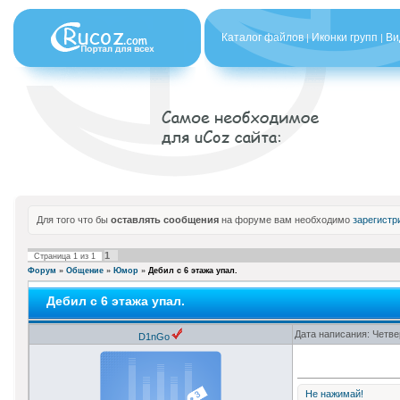
Каталог файлов
Иконки групп
Ви
|
|
Для того что бы
оставлять сообщения
на форуме вам необходимо
зарегистр
1
Страница
1
из
1
Форум
»
Общение
»
Юмор
»
Дебил с 6 этажа упал.
Дебил с 6 этажа упал.
Дата написания: Четве
D1nGo
Не нажимай!