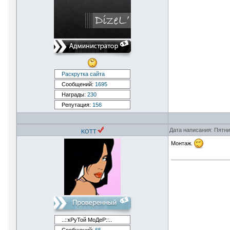
Раскрутка сайта
Сообщений:
1695
Награды:
230
Репутация:
156
Дата написания: Пятни
KOTT
Монтаж.
..::кРуТой МоДеР::..