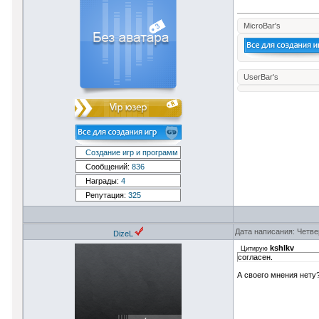
MicroBar's
UserBar's
Создание игр и программ
Сообщений:
836
Награды:
4
Репутация:
325
Дата написания: Четве
DizeL
kshlkv
Цитирую
согласен.
А своего мнения нету