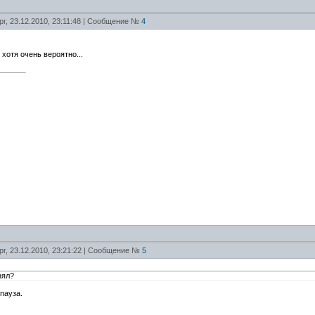
рг, 23.12.2010, 23:11:48 | Сообщение №
4
хотя очень вероятно...
рг, 23.12.2010, 23:21:22 | Сообщение №
5
нял?
пауза.