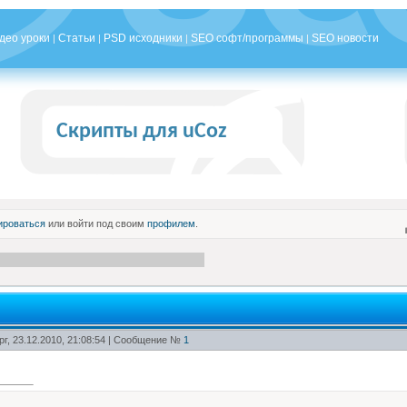
део уроки
Статьи
PSD исходники
SEO софт/программы
SEO новости
|
|
|
|
Скрипты для uCoz
ироваться
или войти под своим
профилем
.
рг, 23.12.2010, 21:08:54 | Сообщение №
1