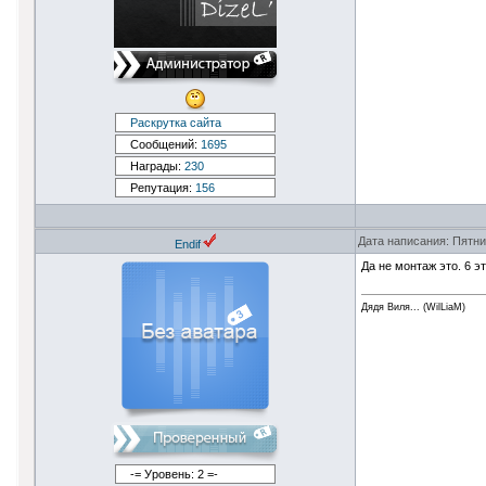
Раскрутка сайта
Сообщений:
1695
Награды:
230
Репутация:
156
Дата написания: Пятни
Endif
Да не монтаж это. 6 э
Дядя Виля... (WilLiaM)
-= Уровень: 2 =-