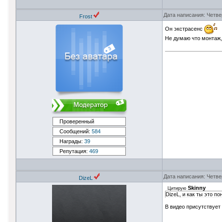
Дата написания: Четве
Frоst
Он экстрасенс
Не думаю что монтаж, 
Проверенный
Сообщений:
584
Награды:
39
Репутация:
469
Дата написания: Четве
DizeL
Skinny
Цитирую
DizeL, и как ты это по
В видео присутствует 