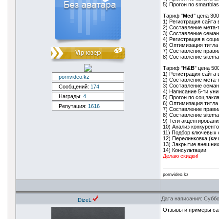
5) Прогон по smartblas
Тариф "
Med
" цена 30
1) Регистрация сайта 
2) Составление мета-
3) Составление семан
4) Регистрация в соц
6) Оптимизация титла
7) Составление правил
8) Составление sitem
Тариф "
H&B
" цена 50
1) Регистрация сайта 
pornvideo.kz
2) Составление мета-
3) Составление семан
Сообщений:
174
4) Написание 5-ти ун
Награды:
4
5) Прогон по соц закл
6) Оптимизация титла
Репутация:
1616
7) Составление правил
8) Составление sitem
9) Теги акцентировани
10) Анализ конкурент
11) Подбор ключевых 
12) Перелинковка (ка
13) Закрытие внешни
14) Консультации
Делаю скидки!
pornvideo.kz
Дата написания: Суббо
DizeL
Отзывы и примеры сай