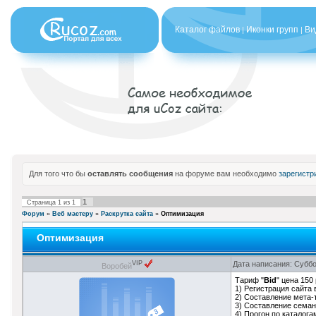
Каталог файлов
Иконки групп
Ви
|
|
Для того что бы
оставлять сообщения
на форуме вам необходимо
зарегистр
1
Страница
1
из
1
Форум
»
Веб мастеру
»
Раскрутка сайта
»
Оптимизация
Оптимизация
Дата написания: Суббо
VIP
Воробей
Тариф "
Bid
" цена 150
1) Регистрация сайта 
2) Составление мета-
3) Составление семан
4) Прогон по каталогам 