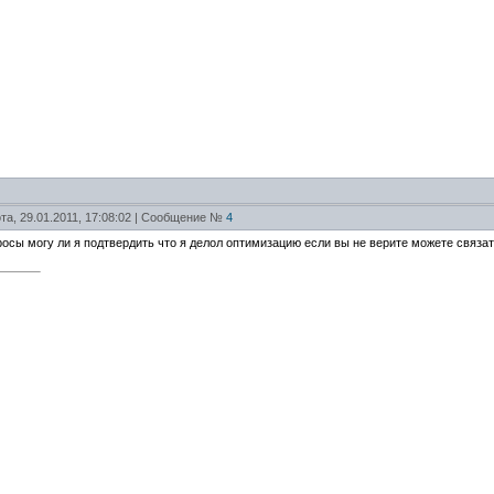
та, 29.01.2011, 17:08:02 | Сообщение №
4
росы могу ли я подтвердить что я делол оптимизацию если вы не верите можете связат