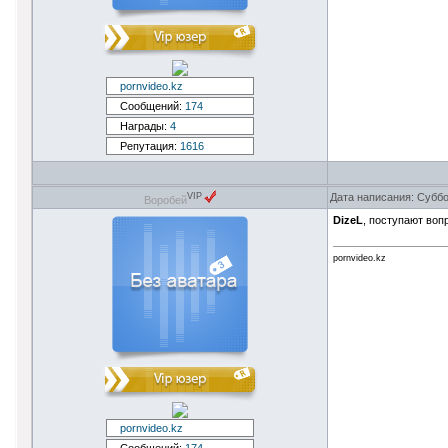
pornvideo.kz
Сообщений:
174
Награды:
4
Репутация:
1616
Дата написания: Суббо
VIP
Воробей
DizeL
, поступают воп
pornvideo.kz
pornvideo.kz