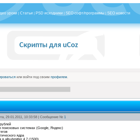
део уроки
Статьи
PSD исходники
SEO софт/программы
SEO новости
|
|
|
|
Скрипты для uCoz
ироваться
или войти под своим
профилем
.
та, 29.01.2011, 10:33:58 | Сообщение №
1
 рублей
в поисковых системах (Google, Яндекс)
тегов
тического ядра
в allsubmitter 4.7 (1500)