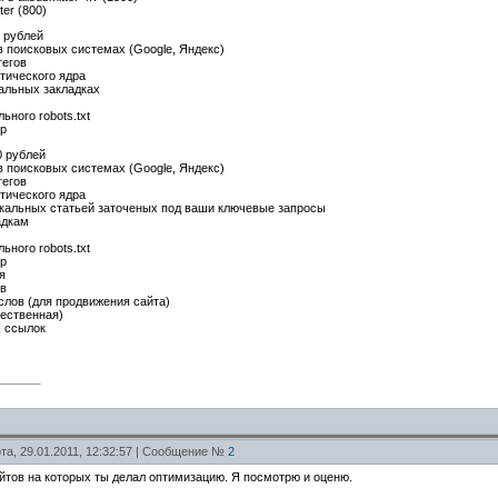
ter (800)
0 рублей
в поисковых системах (Google, Яндекс)
тегов
тического ядра
иальных закладках
ьного robots.txt
ap
0 рублей
в поисковых системах (Google, Яндекс)
тегов
тического ядра
икальных статьей заточеных под ваши ключевые запросы
адкам
ьного robots.txt
ap
я
ов
слов (для продвижения сайта)
чественная)
х ссылок
та, 29.01.2011, 12:32:57 | Сообщение №
2
тов на которых ты делал оптимизацию. Я посмотрю и оценю.