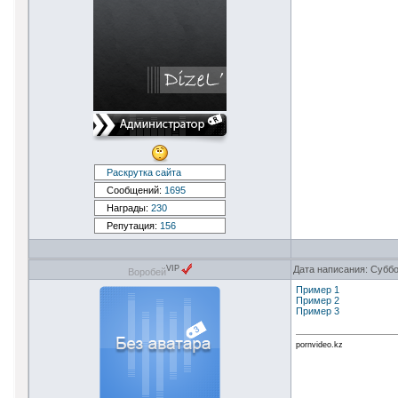
Раскрутка сайта
Сообщений:
1695
Награды:
230
Репутация:
156
Дата написания: Суббо
VIP
Воробей
Пример 1
Пример 2
Пример 3
pornvideo.kz