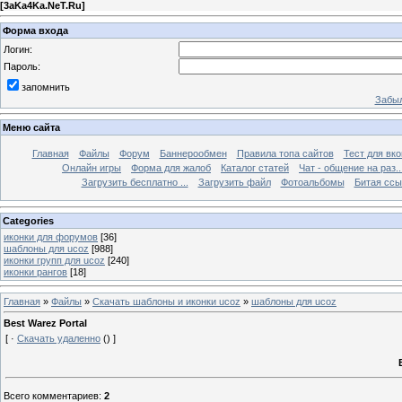
[
3aKa4Ka.NeT.Ru
]
Форма входа
Логин:
Пароль:
запомнить
Забыл
Меню сайта
Главная
Файлы
Форум
Баннерообмен
Правила топа сайтов
Тест для вкон
Онлайн игры
Форма для жалоб
Каталог статей
Чат - общение на раз..
Загрузить бесплатно ...
Загрузить файл
Фотоальбомы
Битая ссы
Categories
иконки для форумов
[36]
шаблоны для ucoz
[988]
иконки групп для ucoz
[240]
иконки рангов
[18]
Главная
»
Файлы
»
Скачать шаблоны и иконки ucoz
»
шаблоны для ucoz
Best Warez Portal
[ ·
Скачать удаленно
() ]
Всего комментариев
:
2