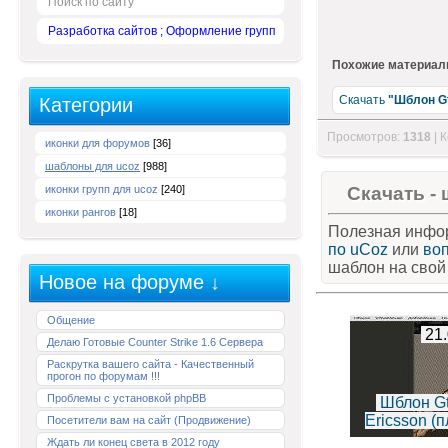
Поиск по сайту
Разработка сайтов ; Оформление групп
Похожие материал
Скачать
"Шблон Gt
Категории
Просмотров:
1318
| 
иконки для форумов
[36]
шаблоны для ucoz
[988]
иконки групп для ucoz
[240]
Скачать -
иконки рангов
[18]
Полезная инфор
по uCoz
или
во
шаблон на свой 
Новое на форуме ↓
Общение
21.
Делаю Готовые Counter Strike 1.6 Сервера
Раскрутка вашего сайта - Качественный
прогон по форумам !!!
Проблемы с установкой phpBB
Шблон Gt
Ericsson (
Посетители вам на сайт (Продвижение)
Ждать ли конец света в 2012 году