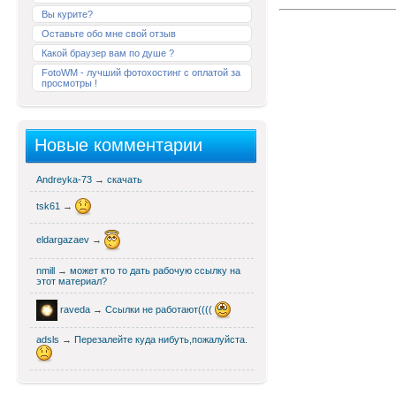
Вы курите?
Оставьте обо мне свой отзыв
Какой браузер вам по душе ?
FotoWM - лучший фотохостинг с оплатой за
просмотры !
Новые комментарии
Andreyka-73
→
скачать
tsk61
→
eldargazaev
→
nmill
→
может кто то дать рабочую ссылку на
этот материал?
raveda
→
Ссылки не работают((((
adsls
→
Перезалейте куда нибуть,пожалуйста.