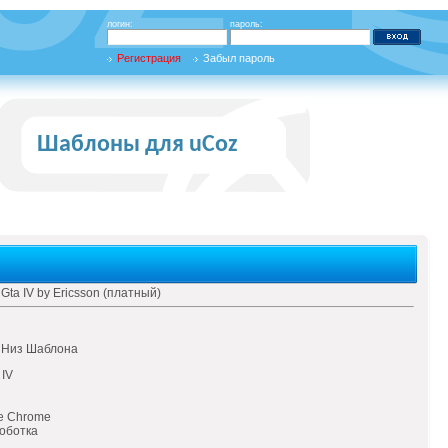
логин:
пароль:
Регистрация
Забыл пароль
Шаблоны для uCoz
ta IV by Ericsson (платный)
, Низ Шаблона
 IV
le Chrome
оботка