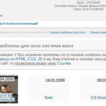
Цена : 15 Рублей
Система оплаты: Яндекс Деньги 410
Связь: ICQ 413189338
ы:
a IV by Ericsson (платный)"
Комментариев:
0
| Категория/раздел:
С
качать шаблоны для ucoz
→
Скачать ша
 шаблоны для ucoz система юкоз
мация: У Вас возникли проблемы по установке шаблона на 
просы по HTML, CSS, JS
и мы Вам ответим в течении часа-д
сайт, то
посмотрите видео урок:
Ссылка
04.2009
16.01.2009
08.0
a IV by
Toxic
CS-Sour
платный)