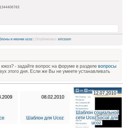
01344406783
блоны и иконки ucoz
| Опубликовал:
ericsson
юкоз? - задайте вопрос на форуме в разделе
вопросы
вух этого дня. Если же Вы не умеете устанавливать
12.07.2010
3.2009
08.02.2010
Шаблон социальной
сети UcozSocial для
ce
Шаблон для Ucoz
ucoz