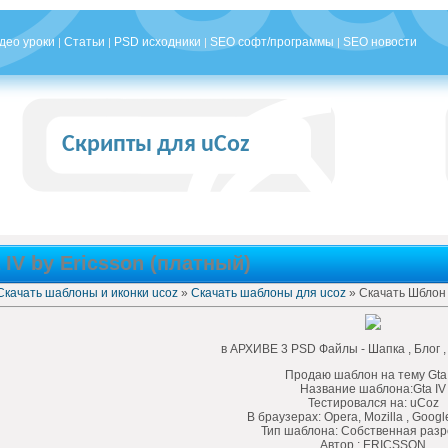
део уроки
Статьи
PSD исходники
SEO софт/программы
SEO новости
|
|
|
|
Скрипты для uCoz
IV by Ericsson (платный)
Скачать шаблоны и иконки ucoz
»
Скачать шаблоны для ucoz
» Скачать Шблон G
в АРХИВЕ 3 PSD Файлы - Шапка , Блог 
Продаю шаблон на тему Gta
Название шаблона:Gta IV
Тестировался на: uCoz
В браузерах: Opera, Mozilla , Goog
Тип шаблона: Собственная разр
Автор : ERICSSON