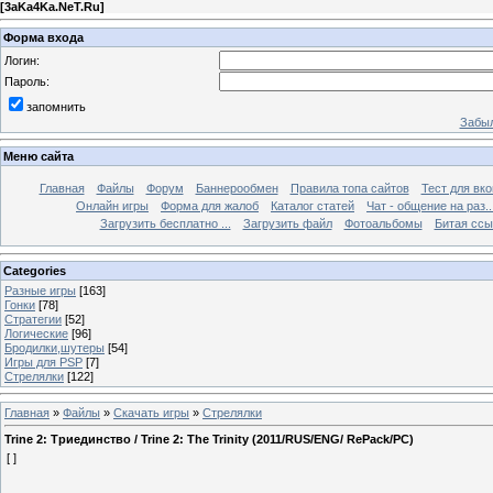
[
3aKa4Ka.NeT.Ru
]
Форма входа
Логин:
Пароль:
запомнить
Забыл
Меню сайта
Главная
Файлы
Форум
Баннерообмен
Правила топа сайтов
Тест для вкон
Онлайн игры
Форма для жалоб
Каталог статей
Чат - общение на раз..
Загрузить бесплатно ...
Загрузить файл
Фотоальбомы
Битая ссы
Categories
Разные игры
[163]
Гонки
[78]
Стратегии
[52]
Логические
[96]
Бродилки,шутеры
[54]
Игры для PSP
[7]
Стрелялки
[122]
Главная
»
Файлы
»
Скачать игры
»
Стрелялки
Trine 2: Триединство / Trine 2: The Trinity (2011/RUS/ENG/ RePack/PC)
[ ]