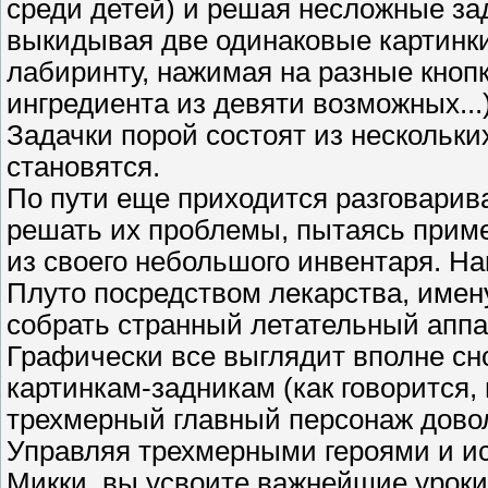
среди детей) и решая несложные зад
выкидывая две одинаковые картинки
лабиринту, нажимая на разные кнопк
ингредиента из девяти возможных...
Задачки порой состоят из нескольких
становятся.
По пути еще приходится разговарив
решать их проблемы, пытаясь приме
из своего небольшого инвентаря. Н
Плуто посредством лекарства, имен
собрать странный летательный аппара
Графически все выглядит вполне сн
картинкам-задникам (как говорится,
трехмерный главный персонаж дово
Управляя трехмерными героями и ис
Микки, вы усвоите важнейшие уроки