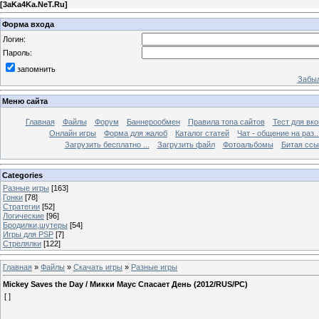
[
3aKa4Ka.NeT.Ru
]
Форма входа
Логин:
Пароль:
запомнить
Забыл
Меню сайта
Главная
Файлы
Форум
Баннерообмен
Правила топа сайтов
Тест для вкон
Онлайн игры
Форма для жалоб
Каталог статей
Чат - общение на раз..
Загрузить бесплатно ...
Загрузить файл
Фотоальбомы
Битая ссы
Categories
Разные игры
[163]
Гонки
[78]
Стратегии
[52]
Логические
[96]
Бродилки,шутеры
[54]
Игры для PSP
[7]
Стрелялки
[122]
Главная
»
Файлы
»
Скачать игры
»
Разные игры
Mickey Saves the Day / Микки Маус Спасает День (2012/RUS/PC)
[ ]