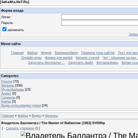
[
3aKa4Ka.NeT.Ru
]
Форма входа
Логин:
Пароль:
запомнить
Забыл
Меню сайта
Главная
Файлы
Форум
Баннерообмен
Правила топа сайтов
Тест для вкон
Онлайн игры
Форма для жалоб
Каталог статей
Чат - общение на раз..
Загрузить бесплатно ...
Загрузить файл
Фотоальбомы
Битая ссы
Categories
Разное
[70]
Фильмы
[306]
Мультфильмы
[23]
Анимэ
[0]
Сериалы
[5]
Клипы
[3]
Видко курсы/видео уроки
[24]
Главная
»
Файлы
»
Видео
»
Фильмы
Владетель Баллантрэ / The Master of Ballantrae (1953) DVDRip
[ ·
Скачать удаленно
() ]