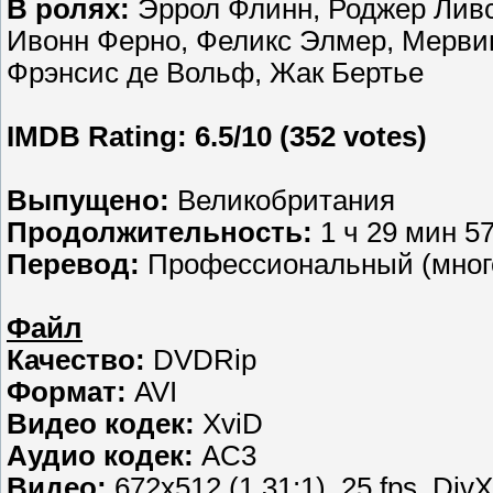
В ролях:
Эррол Флинн, Роджер Ливс
Ивонн Ферно, Феликс Элмер, Мервин
Фрэнсис де Вольф, Жак Бертье
IMDB Rating: 6.5/10 (352 votes)
Выпущено:
Великобритания
Продолжительность:
1 ч 29 мин 57
Перевод:
Профессиональный (много
Файл
Качество:
DVDRip
Формат:
AVI
Видео кодек:
XviD
Аудио кодек:
AC3
Видео:
672x512 (1.31:1), 25 fps, DivX