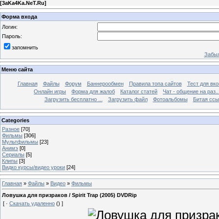
[
3aKa4Ka.NeT.Ru
]
Форма входа
Логин:
Пароль:
запомнить
Забыл
Меню сайта
Главная
Файлы
Форум
Баннерообмен
Правила топа сайтов
Тест для вкон
Онлайн игры
Форма для жалоб
Каталог статей
Чат - общение на раз..
Загрузить бесплатно ...
Загрузить файл
Фотоальбомы
Битая ссы
Categories
Разное
[70]
Фильмы
[306]
Мультфильмы
[23]
Анимэ
[0]
Сериалы
[5]
Клипы
[3]
Видко курсы/видео уроки
[24]
Главная
»
Файлы
»
Видео
»
Фильмы
Ловушка для призраков / Spirit Trap (2005) DVDRip
[ ·
Скачать удаленно
() ]