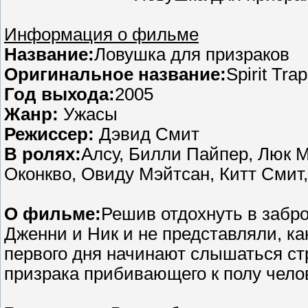
Информация о фильме
Название:
Ловушка для призраков
Оригинальное название:
Spirit Trap
Год выхода:
2005
Жанр:
Ужасы
Режиссер:
Дэвид Смит
В ролях:
Алсу, Билли Пайпер, Люк М
Оконкво, Овиду Мэйтсан, Китт Смит
О фильме:
Решив отдохнуть в забр
Дженни и Ник и не представляли, ка
первого дня начинают слышаться ст
призрака прибивающего к полу чело