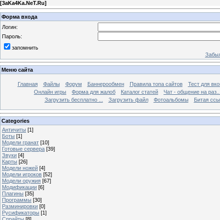
[
3aKa4Ka.NeT.Ru
]
Форма входа
Логин:
Пароль:
запомнить
Забыл
Меню сайта
Главная
Файлы
Форум
Баннерообмен
Правила топа сайтов
Тест для вкон
Онлайн игры
Форма для жалоб
Каталог статей
Чат - общение на раз..
Загрузить бесплатно ...
Загрузить файл
Фотоальбомы
Битая ссы
Categories
Античиты
[1]
Боты
[1]
Модели гранат
[10]
Готовые сервера
[39]
Звуки
[4]
Карты
[26]
Модели ножей
[4]
Модели игроков
[52]
Модели оружия
[67]
Модификации
[6]
Плагины
[35]
Программы
[30]
Разминировки
[0]
Русификаторы
[1]
Спрайты
[8]