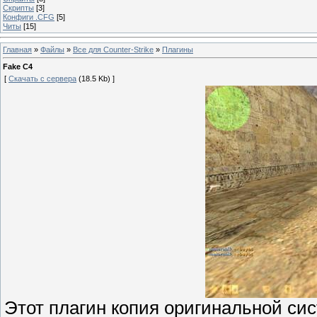
Скрипты
[3]
Конфиги .CFG
[5]
Читы
[15]
Главная
»
Файлы
»
Все для Counter-Strike
»
Плагины
Fake C4
[
Скачать с сервера
(18.5 Kb) ]
Этот плагин копия оригинальной сис