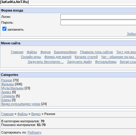
[
3aKa4Ka.NeT.Ru
]
Форма входа
Логин:
Пароль:
запомнить
Забыл
Меню сайта
Главная
Файлы
Форум
Баннерообмен
Правила топа сайтов
Тест для вкон
Онлайн игры
Форма для жалоб
Каталог статей
Чат - общение на раз..
Загрузить бесплатно ...
Загрузить файл
Фотоальбомы
Битая ссы
Categories
Разное
[70]
Фильмы
[306]
Мультфильмы
[23]
Анимэ
[0]
Сериалы
[5]
Клипы
[3]
Видко курсы/видео уроки
[24]
Главная
»
Файлы
»
Видео
» Разное
В категории материалов
:
70
Показано материалов
:
61-70
Сортировать по
:
Рейтингу