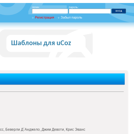
логин:
пароль:
Регистрация
Забыл пароль
Шаблоны для uCoz
осс, Беверли Д`Анджело, Джим Девоти, Крис Эванс