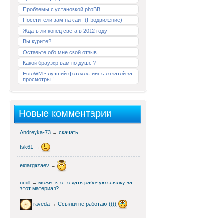
Проблемы с установкой phpBB
Посетители вам на сайт (Продвижение)
Ждать ли конец света в 2012 году
Вы курите?
Оставьте обо мне свой отзыв
Какой браузер вам по душе ?
FotoWM - лучший фотохостинг с оплатой за
просмотры !
Новые комментарии
Andreyka-73
→
скачать
tsk61
→
eldargazaev
→
nmill
→
может кто то дать рабочую ссылку на
этот материал?
raveda
→
Ссылки не работают((((