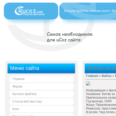
Каталог файлов
Иконки групп
Ви
|
|
Меню сайта
Битва за п
Главная
»
Файлы
»
Главная
Форум
Информация о фил
Каталог файлов
Название: Битва за
Оригинальное названи
Год выхода: 2009
Статьи веб мастеру
Жанр: Приключения
Режиссер: Аристоме
Блог
В ролях: Чед Аллен,