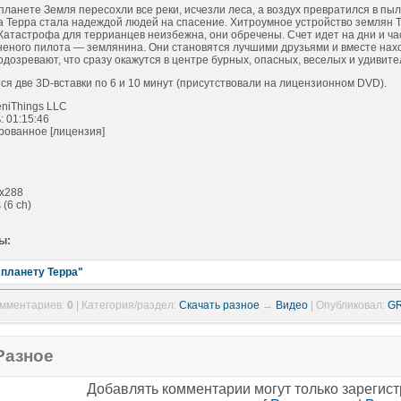
планете Земля пересохли все реки, исчезли леса, а воздух превратился в пыл
 Терра стала надеждой людей на спасение. Хитроумное устройство землян 
Катастрофа для террианцев неизбежна, они обречены. Счет идет на дни и часы
еного пилота — землянина. Они становятся лучшими друзьями и вместе нах
подозревают, что сразу окажутся в центре бурных, опасных, веселых и удиви
я две 3D-вставки по 6 и 10 минут (присутствовали на лицензионном DVD).
niThings LLC
 01:15:46
рованное [лицензия]
4x288
 (6 ch)
ы:
 планету Терра"
омментариев:
0
| Категория/раздел:
С
качать разное
→
Видео
| Опубликовал:
G
Разное
Добавлять комментарии могут только зарегис