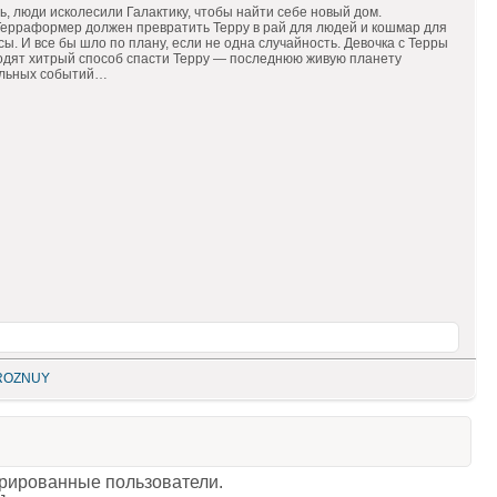
ь, люди исколесили Галактику, чтобы найти себе новый дом.
Терраформер должен превратить Терру в рай для людей и кошмар для
. И все бы шло по плану, если не одна случайность. Девочка с Терры
одят хитрый способ спасти Терру — последнюю живую планету
тельных событий…
ROZNUY
трированные пользователи.