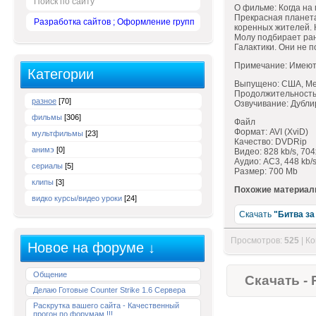
Поиск по сайту
О фильме: Когда на 
Прекрасная планета
Разработка сайтов ; Оформление групп
коренных жителей. 
Молу подбирает ран
Галактики. Они не 
Примечание: Имеютс
Категории
Выпущено: США, Me
Продолжительность:
разное
[70]
Озвучивание: Дубли
фильмы
[306]
Файл
Формат: AVI (XviD)
мультфильмы
[23]
Качество: DVDRip
анимэ
[0]
Видео: 828 kb/s, 70
Аудио: AC3, 448 kb/s
сериалы
[5]
Размер: 700 Mb
клипы
[3]
Похожие материал
видко курсы/видео уроки
[24]
Скачать
"Битва за
Просмотров:
525
| К
Новое на форуме ↓
Общение
Скачать - 
Делаю Готовые Counter Strike 1.6 Сервера
Раскрутка вашего сайта - Качественный
прогон по форумам !!!