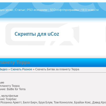
део уроки
Статьи
PSD исходники
SEO софт/программы
SEO новости
|
|
|
|
Скрипты для uCoz
ланету Терра
Видео
»
Скачать Разное
» Скачать Битва за планету Терра
ьме
 планету Терра
е: Battle for Terra
, мультфильм
нис Тсирбас
 Розанна Аркетт, Билл Бирч, Брук Блум, Том Коннолли, Брайан Кокс, Дэвид Кр